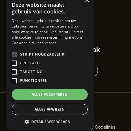
×
Deze website maakt
IBZ20 1889 02
gebruik van cookies.
+32 3 324 08 66
Deze website gebruikt cookies om uw
wilfred@wilfred.works
gebruikerservaring te verbeteren. Door
onze website te gebruiken, stemt u in met
alle cookies in overeenstemming met ons
Cookiebeleid.
Lees verder
Maak een afspraak
STRIKT NOODZAKELIJK
PRESTATIE
Kennismaking boeken
TARGETING
FUNCTIONEEL
ALLES ACCEPTEREN
ALLES AFWIJZEN
© 2026 Wilfred Works
DETAILS WEERGEVEN
Sparked by
Absintt
Developed by
Codelines