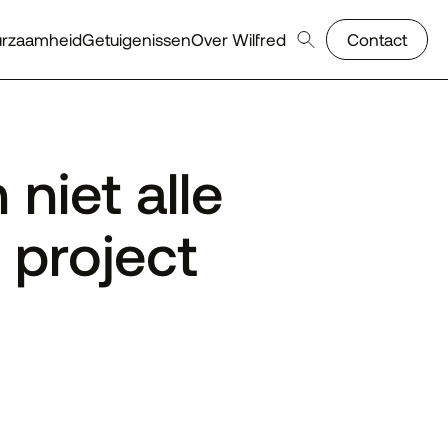
urzaamheid
Getuigenissen
Over Wilfred
Contact
niet alle
 project