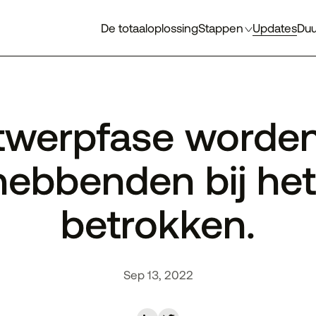
De totaaloplossing
Stappen
Updates
Du
twerpfase worden 
ebbenden bij het
betrokken.
Sep 13, 2022