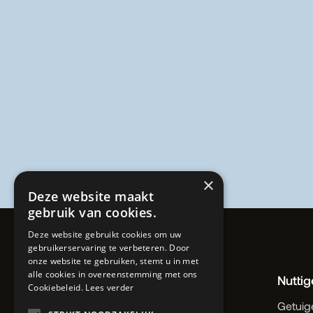
×
Deze website maakt
gebruik van cookies.
Deze website gebruikt cookies om uw
gebruikerservaring te verbeteren. Door
onze website te gebruiken, stemt u in met
alle cookies in overeenstemming met ons
Sitemap
Nuttig
Cookiebeleid.
Lees verder
De totaaloplossing
Getuig