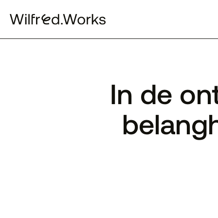
In de on
belangh